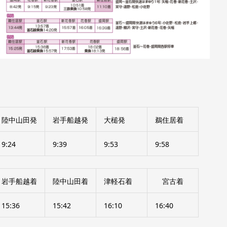
陸中山田発
岩手船越発
大槌発
鵜住居着
9:24
9:39
9:53
9:58
岩手船越着
陸中山田着
津軽石着
宮古着
15:36
15:42
16:10
16:40