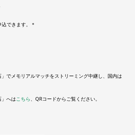
お申込できます。＊
釜石」でメモリアルマッチをストリーミング中継し、国内は
。
石」へは
こちら
、QRコードからご覧ください。