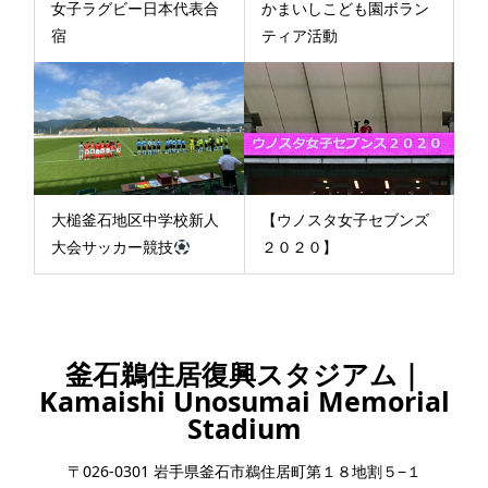
女子ラグビー日本代表合
かまいしこども園ボラン
宿
ティア活動
大槌釜石地区中学校新人
【ウノスタ女子セブンズ
大会サッカー競技
２０２０】
釜石鵜住居復興スタジアム｜
Kamaishi Unosumai Memorial
Stadium
〒026-0301 岩手県釜石市鵜住居町第１８地割５−１