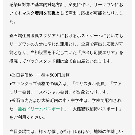
感染症対策の基本的対処方針」変更に伴い、リーグワンにお
いても
マスク着用を前提として
声出し応援が可能となりまし
た。
釜石鵜住居復興スタジアムにおけるホストゲームにおいても
リーグワンの方針に準じた運用とし、全席で声出し応援が可
能となり、当初設置を予定していた「声出し応援エリア」を
撤廃してバックスタンド側は全て自由席といたします。
●当日券価格 一律＋500円加算
●ファンクラブ価格での購入は、「クリスタル会員」「ファ
ミリー会員」「スペシャル会員」が対象となります。
●釜石市内および大槌町内の小・中学生は、学校で配布され
た「
釜石ドリームパスポート
」「大槌観戦招待パスポート」
をご利用ください。
当日会場では、様々な催しが行われるほか、地域の美味しい