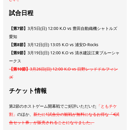
試合日程
【第7節】
3月5日(日) 12:00 K.O vs 豊田自動織機シャトルズ
愛知
【第8節】
3月12日(日) 13:05 K.O vs 浦安D-Rocks
【第9節】
3月19日(日) 12:00 K.O vs 清水建設江東ブルーシャ
ークス
【第10節】
3月26日(日) 12:00 K.O vs 日野レッドドルフィン
ズ
チケット情報
第2節のホストゲーム開幕戦でご好評いただいた
「ともチケ
割」
のほか、
新たに1試合分の観戦が無料になるお得な
「4試
合セット券」
が販売されることになりました。